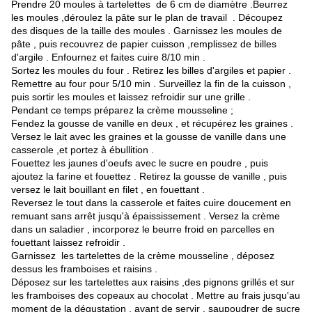
Prendre 20 moules à tartelettes de 6 cm de diamètre .Beurrez
les moules ,déroulez la pâte sur le plan de travail . Découpez
des disques de la taille des moules . Garnissez les moules de
pâte , puis recouvrez de papier cuisson ,remplissez de billes
d'argile . Enfournez et faites cuire 8/10 min .
Sortez les moules du four . Retirez les billes d'argiles et papier .
Remettre au four pour 5/10 min . Surveillez la fin de la cuisson ,
puis sortir les moules et laissez refroidir sur une grille .
Pendant ce temps préparez la crème mousseline ;
Fendez la gousse de vanille en deux , et récupérez les graines .
Versez le lait avec les graines et la gousse de vanille dans une
casserole ,et portez à ébullition .
Fouettez les jaunes d'oeufs avec le sucre en poudre , puis
ajoutez la farine et fouettez . Retirez la gousse de vanille , puis
versez le lait bouillant en filet , en fouettant .
Reversez le tout dans la casserole et faites cuire doucement en
remuant sans arrêt jusqu'à épaississement . Versez la crème
dans un saladier , incorporez le beurre froid en parcelles en
fouettant laissez refroidir .
Garnissez les tartelettes de la crème mousseline , déposez
dessus les framboises et raisins .
Déposez sur les tartelettes aux raisins ,des pignons grillés et sur
les framboises des copeaux au chocolat . Mettre au frais jusqu'au
moment de la dégustation , avant de servir , saupoudrer de sucre