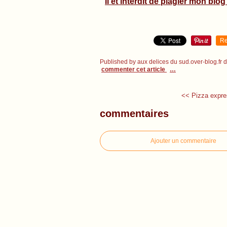
Il et interdit de plagier mon blog 
Re
Published by aux delices du sud.over-blog.fr
commenter cet article
…
<< Pizza expre
commentaires
Ajouter un commentaire