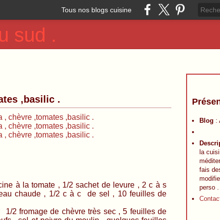
Tous nos blogs cuisine
u sud .
tes ,basilic .
Présen
Blog
:
Descri
la cuis
méditer
fais de
modifie
ne à la tomate , 1/2 sachet de levure , 2 c à s
perso .
d'eau chaude , 1/2 c à c de sel , 10 feuilles de
Contac
 1/2 fromage de chèvre très sec , 5 feuilles de