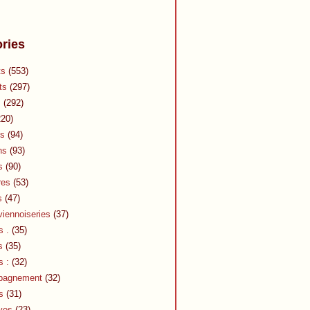
ries
ts
(553)
ts
(297)
s
(292)
20)
s
(94)
ns
(93)
s
(90)
res
(53)
s
(47)
viennoiseries
(37)
s .
(35)
s
(35)
s :
(32)
pagnement
(32)
s
(31)
ves
(23)