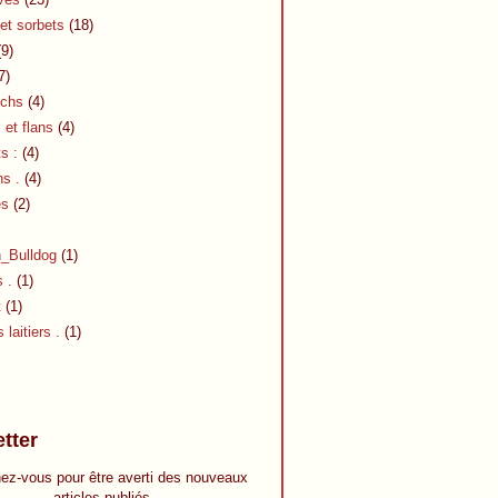
et sorbets
(18)
9)
7)
chs
(4)
et flans
(4)
s :
(4)
s .
(4)
es
(2)
h_Bulldog
(1)
s .
(1)
t
(1)
 laitiers .
(1)
tter
ez-vous pour être averti des nouveaux
articles publiés.