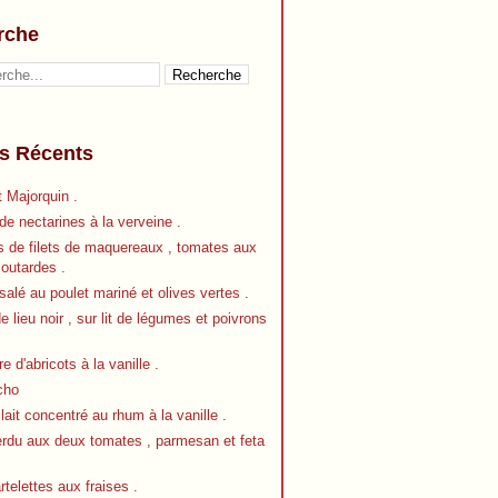
rche
es Récents
 Majorquin .
e nectarines à la verveine .
s de filets de maquereaux , tomates aux
outardes .
alé au poulet mariné et olives vertes .
de lieu noir , sur lit de légumes et poivrons
re d'abricots à la vanille .
cho
 lait concentré au rhum à la vanille .
erdu aux deux tomates , parmesan et feta
artelettes aux fraises .