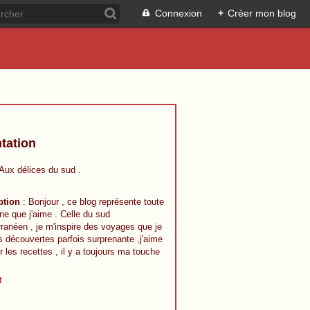
Connexion
+
Créer mon blog
tation
 Aux délices du sud .
ption
: Bonjour , ce blog représente toute
ine que j'aime . Celle du sud
ranéen , je m'inspire des voyages que je
s découvertes parfois surprenante ,j'aime
r les recettes , il y a toujours ma touche
t