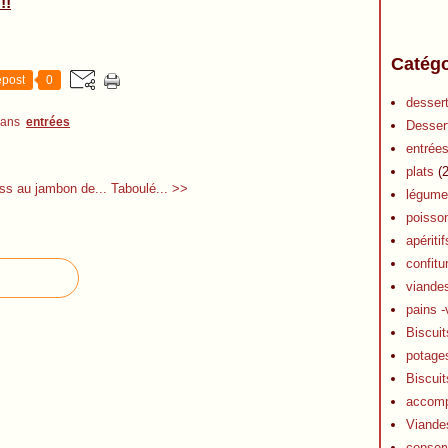
!!
Catégo
post
0
desser
dans
entrées
Desser
entrée
plats
(2
ss au jambon de...
Taboulé... >>
légume
poisso
apéritif
confitu
viande
pains -
Biscuit
potage
Biscuit
accom
Viande
conser