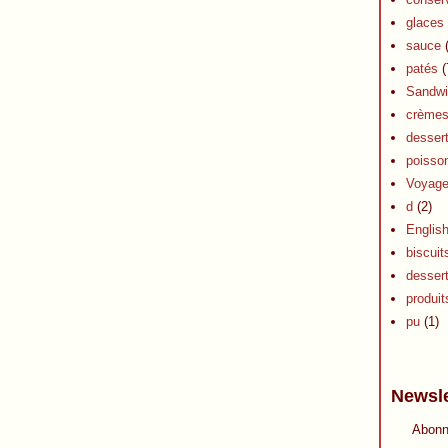
glaces 
sauce
(
patés
(
Sandwi
crèmes 
dessert
poisson
Voyag
d
(2)
Englis
biscuit
desser
produits
pu
(1)
Newsle
Abonn