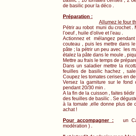
basilic , 10 tomates cerises , 2 o
de basilic pour la déco .
Préparation :
Allumez le four t
Pétrir au robot muni du crochet . 
l'oeuf , huile d'olive et l'eau .
Actionnez et mélangez pendant 5
couteau , puis les mettre dans l
pâte ; la pétrir un peu avec les m
étalez la pâte dans le moule , piq
Mettre au frais le temps de prépare
Dans un saladier mettre la ricot
feuilles de basilic hachez , sa
Coupez les tomates cerises en deu
Versez la garniture sur le fond 
pendant 20/30 min .
A la fin de la cuisson , faites tié
des feuilles de basilic . Se déguste
à la tomate ,elle donne plus de c
achat !
Pour accompagner :
un Cassi
modération ) .