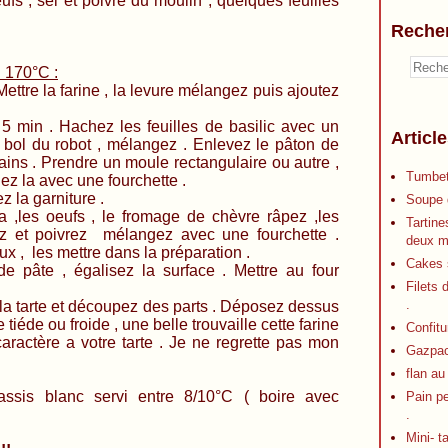
eufs , sel et poivre du moulin , quelques feuilles
Reche
h 170°C :
Mettre la farine , la levure mélangez puis ajoutez
 min . Hachez les feuilles de basilic avec un
Articl
e bol du robot , mélangez . Enlevez le pâton de
ains . Prendre un moule rectangulaire ou autre ,
Tumbet
uez la avec une fourchette .
z la garniture .
Soupe d
ta ,les oeufs , le fromage de chèvre râpez ,les
Tartine
lez et poivrez mélangez avec une fourchette .
deux m
x , les mettre dans la préparation .
Cakes s
de pâte , égalisez la surface . Mettre au four
Filets 
.
dir la tarte et découpez des parts . Déposez dessus
 tiéde ou froide , une belle trouvaille cette farine
Confitu
aractère a votre tarte . Je ne regrette pas mon
Gazpa
flan au
s blanc servi entre 8/10°C ( boire avec
Pain p
.
Mini- t