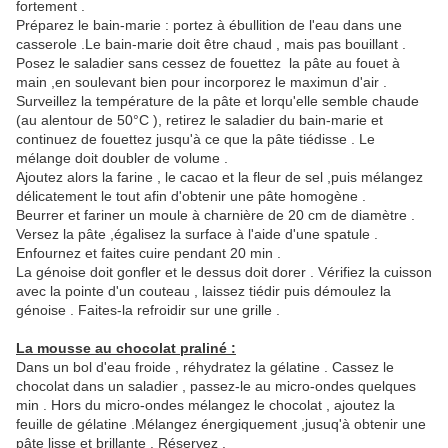
fortement .
Préparez le bain-marie : portez à ébullition de l'eau dans une
casserole .Le bain-marie doit être chaud , mais pas bouillant .
Posez le saladier sans cessez de fouettez la pâte au fouet à
main ,en soulevant bien pour incorporez le maximun d'air .
Surveillez la température de la pâte et lorqu'elle semble chaude
(au alentour de 50°C ), retirez le saladier du bain-marie et
continuez de fouettez jusqu'à ce que la pâte tiédisse . Le
mélange doit doubler de volume .
Ajoutez alors la farine , le cacao et la fleur de sel ,puis mélangez
délicatement le tout afin d'obtenir une pâte homogène .
Beurrer et fariner un moule à charnière de 20 cm de diamètre .
Versez la pâte ,égalisez la surface à l'aide d'une spatule .
Enfournez et faites cuire pendant 20 min .
La génoise doit gonfler et le dessus doit dorer . Vérifiez la cuisson
avec la pointe d'un couteau , laissez tiédir puis démoulez la
génoise . Faites-la refroidir sur une grille .
La mousse au chocolat praliné :
Dans un bol d'eau froide , réhydratez la gélatine . Cassez le
chocolat dans un saladier , passez-le au micro-ondes quelques
min . Hors du micro-ondes mélangez le chocolat , ajoutez la
feuille de gélatine .Mélangez énergiquement ,jusuq'à obtenir une
pâte lisse et brillante . Réservez .