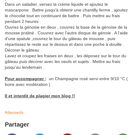
Dans un saladier ,versez la crème liquide et ajoutez le
mascarpone . Battre jusqu'à obtenir une chantilly ferme , ajoutez
le chocolat tout en continuant de battre . Puis mettre au frais
pendant 2 heures .
Ouvrez la génoise en deux , couvrez la base de la génoise de la
mousse praliné . Couvrez avec l'autre disque de génoie . A l'aide
d'une spatule ,couvrez le tour du gâteau de mousse , puis
répartissez le reste sur le dessus et dans une poche à douille .
Décorer le gâteau .
Lavez et coupez les fraises en deux , les déposez sur le tour du
gâteau puis décorer avec les oeufs et sujets . Mettre au frais
jusqu'au lendemain .
Pour accompagner ;
un Champagne rosé servi entre 9/10 °C (
boire avec modération ) .
Il et interdit de plagier mon blog !!
#desserts
Partager