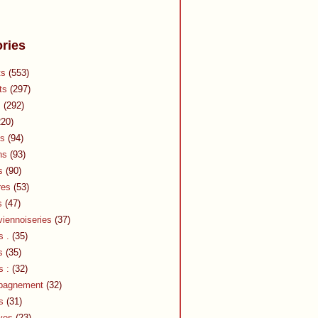
ries
ts
(553)
ts
(297)
s
(292)
20)
s
(94)
ns
(93)
s
(90)
res
(53)
s
(47)
viennoiseries
(37)
s .
(35)
s
(35)
s :
(32)
pagnement
(32)
s
(31)
ves
(23)