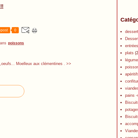
!!
Catégo
post
0
desser
Desser
dans
poissons
entrée
plats
(2
légume
,oeufs...
Moelleux aux clémentines . >>
poisso
apéritif
confitu
viande
pains -
Biscuit
potage
Biscuit
accom
Viande
conser