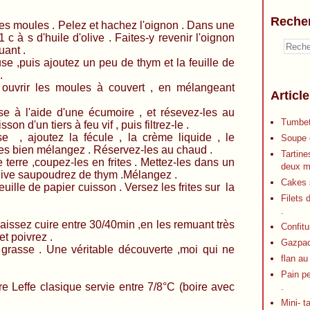
Reche
es . Pelez et hachez l'oignon . Dans une
 c à s d'huile d'olive . Faites-y revenir l'oignon
ant .
e ,puis ajoutez un peu de thym et la feuille de
.
 ouvrir les moules à couvert , en mélangeant
Articl
se à l'aide d'une écumoire , et résevez-les au
Tumbet
son d'un tiers à feu vif , puis filtrez-le .
e , ajoutez la fécule , la crème liquide , le
Soupe d
les bien mélangez . Réservez-les au chaud .
Tartine
erre ,coupez-les en frites . Mettez-les dans un
deux m
'olive saupoudrez de thym .Mélangez .
Cakes s
uille de papier cuisson . Versez les frites sur la
Filets 
.
laissez cuire entre 30/40min ,en les remuant très
Confitu
et poivrez .
Gazpa
as grasse . Une véritable découverte ,moi qui ne
flan au
Pain p
 Leffe clasique servie entre 7/8°C (boire avec
.
Mini- t