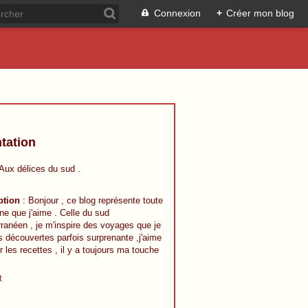
Connexion
+
Créer mon blog
tation
 Aux délices du sud .
ption
: Bonjour , ce blog représente toute
ine que j'aime . Celle du sud
ranéen , je m'inspire des voyages que je
s découvertes parfois surprenante ,j'aime
r les recettes , il y a toujours ma touche
t