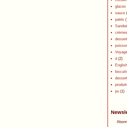
glaces 
sauce
(
patés
(
Sandwi
crèmes 
dessert
poisson
Voyag
d
(2)
Englis
biscuit
desser
produits
pu
(1)
Newsle
Abonn