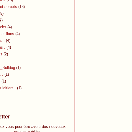
et sorbets
(18)
9)
7)
chs
(4)
et flans
(4)
s :
(4)
s .
(4)
es
(2)
h_Bulldog
(1)
s .
(1)
t
(1)
 laitiers .
(1)
tter
ez-vous pour être averti des nouveaux
articles publiés.