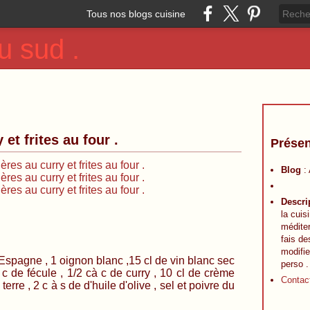
Tous nos blogs cuisine
u sud .
et frites au four .
Présen
Blog
:
Descri
la cuis
méditer
fais de
modifie
1 oignon blanc ,15 cl de vin blanc sec
perso .
 à c de fécule , 1/2 cà c de curry , 10 cl de crème
Contac
re , 2 c à s de d'huile d'olive , sel et poivre du