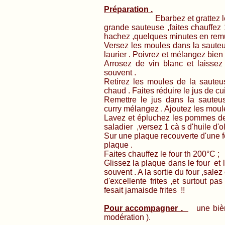
Préparation .
Ebarbez et grattez les moul
grande sauteuse ,faites chauffez 1
hachez ,quelques minutes en remu
Versez les moules dans la sauteus
laurier . Poivrez et mélangez bien 
Arrosez de vin blanc et laissez
souvent .
Retirez les moules de la sauteu
chaud . Faites réduire le jus de cuis
Remettre le jus dans la sauteus
curry mélangez . Ajoutez les mou
Lavez et épluchez les pommes de t
saladier ,versez 1 cà s d'huile d
Sur une plaque recouverte d'une fe
plaque .
Faites chauffez le four th 200°C ;
Glissez la plaque dans le four et 
souvent . A la sortie du four ,salez 
d'excellente frites ,et surtout p
fesait jamaisde frites !!
Pour accompagner .
une bière
modération ).