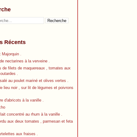
rche
es Récents
 Majorquin .
e nectarines à la verveine .
s de filets de maquereaux , tomates aux
outardes .
alé au poulet mariné et olives vertes .
de lieu noir , sur lit de légumes et poivrons
re d'abricots à la vanille .
cho
 lait concentré au rhum à la vanille .
erdu aux deux tomates , parmesan et feta
artelettes aux fraises .