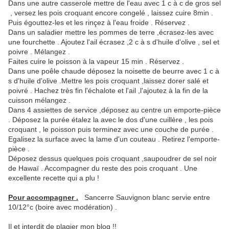
Dans une autre casserole mettre de l'eau avec 1 c à c de gros sel
, versez les pois croquant encore congelé , laissez cuire 8min .
Puis égouttez-les et les rinçez à l'eau froide . Réservez .
Dans un saladier mettre les pommes de terre ,écrasez-les avec
une fourchette . Ajoutez l'ail écrasez ,2 c à s d'huile d'olive , sel et
poivre . Mélangez .
Faites cuire le poisson à la vapeur 15 min . Réservez .
Dans une poêle chaude déposez la noisette de beurre avec 1 c à
s d'huile d'olive .Mettre les pois croquant ,laissez dorer salé et
poivré . Hachez très fin l'échalote et l'ail ,l'ajoutez à la fin de la
cuisson mélangez .
Dans 4 assiettes de service ,déposez au centre un emporte-pièce
. Déposez la purée étalez la avec le dos d'une cuillère , les pois
croquant , le poisson puis terminez avec une couche de purée .
Egalisez la surface avec la lame d'un couteau . Retirez l'emporte-
pièce .
Déposez dessus quelques pois croquant ,saupoudrer de sel noir
de Hawaï . Accompagner du reste des pois croquant . Une
excellente recette qui a plu !
Pour accompagner .
Sancerre Sauvignon blanc servie entre
10/12°c (boire avec modération) .
Il et interdit de plagier mon blog !!