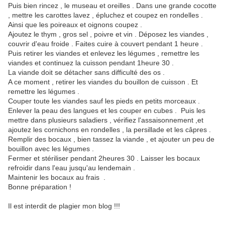
Puis bien rincez , le museau et oreilles . Dans une grande cocotte
, mettre les carottes lavez , épluchez et coupez en rondelles .
Ainsi que les poireaux et oignons coupez .
Ajoutez le thym , gros sel , poivre et vin . Déposez les viandes ,
couvrir d'eau froide . Faites cuire à couvert pendant 1 heure .
Puis retirer les viandes et enlevez les légumes , remettre les
viandes et continuez la cuisson pendant 1heure 30 .
La viande doit se détacher sans difficulté des os .
A ce moment , retirer les viandes du bouillon de cuisson . Et
remettre les légumes .
Couper toute les viandes sauf les pieds en petits morceaux .
Enlever la peau des langues et les couper en cubes . Puis les
mettre dans plusieurs saladiers , vérifiez l'assaisonnement ,et
ajoutez les cornichons en rondelles , la persillade et les câpres .
Remplir des bocaux , bien tassez la viande , et ajouter un peu de
bouillon avec les légumes .
Fermer et stériliser pendant 2heures 30 . Laisser les bocaux
refroidir dans l'eau jusqu'au lendemain .
Maintenir les bocaux au frais .
Bonne préparation !
Il est interdit de plagier mon blog !!!