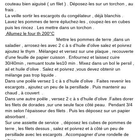
couteau bien aiguisé ( un filet ) . Déposez-les sur un torchon , au
frais .
La veille sortir les escargots du congélateur , déjà blanchis .
Lavez les pommes de terre épluchez-les , coupez-les en cubes
puis les rincez . Les mettre dans un torchon .
Allumez le four th 200°C
Mettre les pommes de terre ,dans un
saladier , arrosez-les avec 2 c à s d'huile d'olive salez et poivrez
ajoutez le thym . Mélangez et versez sur une plaque , recouverte
d'une feuille de papier cuisson . Enfournez et laissez cuire
30/40min , remuant toute les10 min . Mixez dans un bol le persil ,
ail et huile d'olive . Salez et poivrez ,vous devez obtenir un
mélange pas trop liquide .
Dans une poêle versez 1 c à s d'huile d'olive . Faites revenir les
escargots , ajoutez un peu de la persillade . Puis mantenir au
chaud , à couvert .
Dans une autre poêle , versez 2 c à s d'huile d'olive .Faites dorer
les filets de dorades ,sur une seule face côté peau. Pendant 3/4
min selon l'épaisseur des filets . Puis les déposez sur un papier
absorbant .
Sur une assiette de service , déposez les cubes de pommes de
terre , les filets dessus , salez et poivrez et à côté un peu de
persillade avec les escargots . Accompagner d'une rondelle de